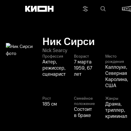
Ник Сирси
Nick Searcy
Профессия
Возраст
Место
Актер,
7 марта
рождения
Каллоухе,
режиссер,
1959, 67
Северная
сценарист
лет
Каролина,
США
Рост
Семейное
Жанры
185 см
Драма,
положение
Состоит
триллер,
в браке
криминал