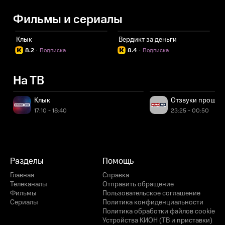
Фильмы и сериалы
Клык
Вердикт за деньги
И
8.2
·
Подписка
8.4
·
Подписка
На ТВ
Клык
Отзвуки прошло
17:10 - 18:40
23:25 - 00:50
Разделы
Помощь
Главная
Справка
Телеканалы
Отправить обращение
Фильмы
Пользовательское соглашение
Сериалы
Политика конфиденциальности
Политика обработки файлов cookie
Устройства КИОН (ТВ и приставки)