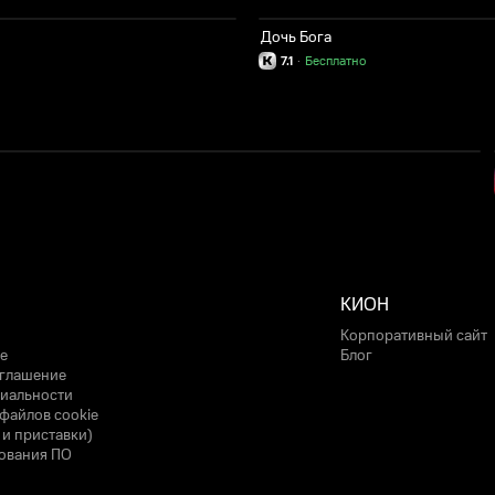
Дочь Бога
7.1
·
Бесплатно
КИОН
Корпоративный сайт
е
Блог
оглашение
иальности
файлов cookie
 и приставки)
ования ПО