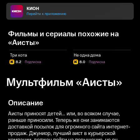
КИОН
Перейти к приложению
Фильмы и сериалы похожие на
«Аисты»
Три кота
Не одна дома
К
8.2
·
Подписка
8.0
·
Подписка
Мультфильм «Аисты»
Описание
Аисты приносят детей... или, во всяком случае,
раньше приносили. Теперь же они занимаются
доставкой посылок для огромного сайта интернет-
продаж. Джуниор, лучший аист в курьерской
компании, должен пойти на повышение, но он