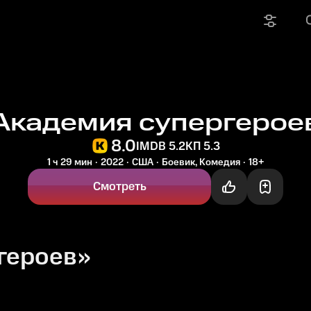
Академия супергерое
8.0
IMDB 5.2
КП 5.3
1 ч 29 мин
2022
США
Боевик, Комедия
18+
Смотреть
героев»