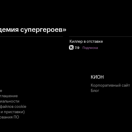
демия супергероев»
Киллер в отставке
7.9
·
Подписка
КИОН
Корпоративный сайт
е
Блог
оглашение
иальности
файлов cookie
 и приставки)
ования ПО