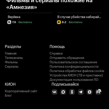
Фильмы и сериалы похожие на
«Амнезия»
Верёвка
В случае убийства набирайте "М"
Т
7.9
·
Бесплатно
8.2
·
Бесплатно
Разделы
Помощь
Главная
Справка
Телеканалы
Отправить обращение
Фильмы
Пользовательское соглашение
Сериалы
Политика конфиденциальности
Политика обработки файлов cookie
Устройства КИОН (ТВ и приставки)
Документация пользования ПО
КИОН
Подписывайся
Корпоративный сайт
Блог