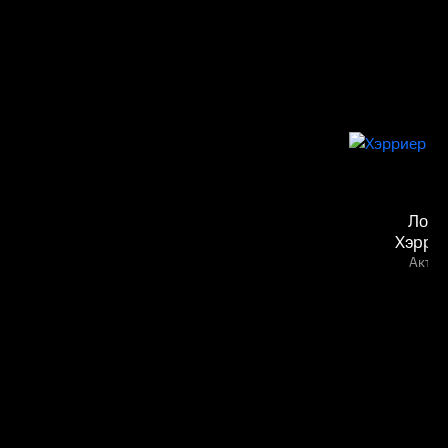
Лора
Хэрри
Актёр