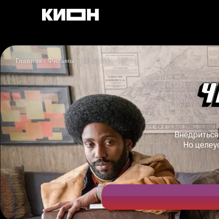
Главная
Фильмы
Чёрный клановец
Внедриться 
Но целеу