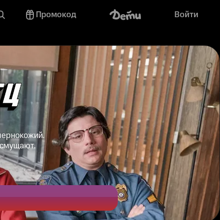
Промокод
Войти
 чернокожий.
 смущают.