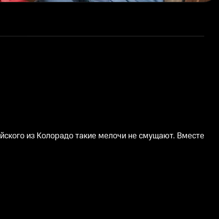
Р
ейского из Колорадо такие мелочи не смущают. Вместе