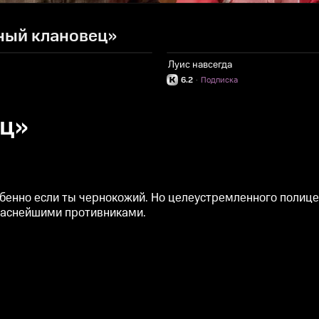
ный клановец»
Луис навсегда
6.2
·
Подписка
ц»
собенно если ты чернокожий. Но целеустремленного полиц
опаснейшими противниками.