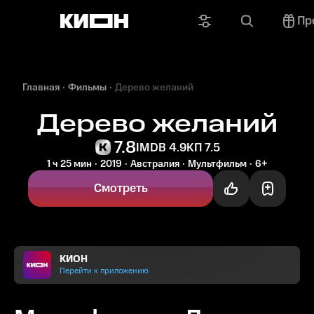
Пр
Главная
Фильмы
Дерево желаний
Дерево желаний
7.8
IMDB 4.9
КП 7.5
1 ч 25 мин
2019
Австралия
Мультфильм
6+
Смотреть
КИОН
Перейти к приложению