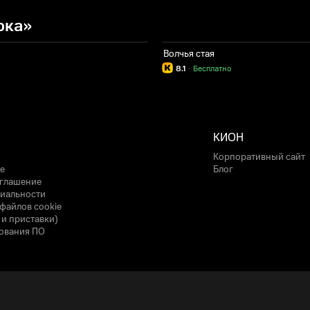
юка»
Волчья стая
8.1
·
Бесплатно
КИОН
Корпоративный сайт
е
Блог
оглашение
иальности
файлов cookie
 и приставки)
ования ПО