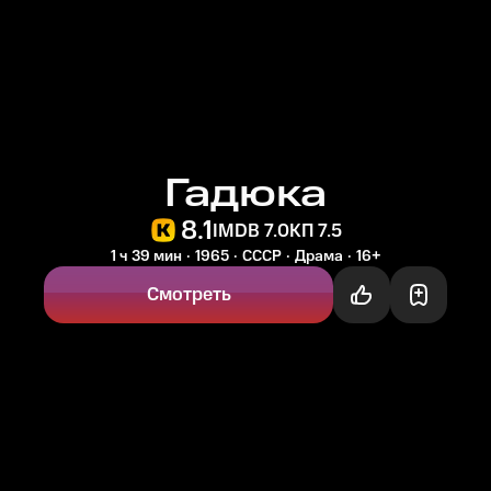
Гадюка
8.1
IMDB 7.0
КП 7.5
1 ч 39 мин
1965
СССР
Драма
16+
Смотреть