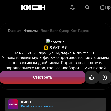
Пр
Главная
Фильмы
Леди Баг и Супер-Кот: Париж
8.6
КП 8.5
45 мин
2023
Франция
Мультфильм, Фэнтези
6+
Увлекательный мультфильм о противостоянии любимых
героев их злым двойникам. Париж в опасности: из
параллельного мира, где всё наоборот, в мир людей
проникли антигерои Токси...
Смотреть
КИОН
Перейти к приложению