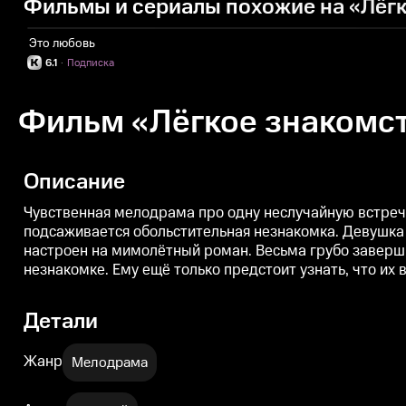
Фильмы и сериалы похожие на «Лёг
Это любовь
6.1
·
Подписка
Фильм «Лёгкое знакомс
Описание
Чувственная мелодрама про одну неслучайную встречу
подсаживается обольстительная незнакомка. Девушка я
настроен на мимолётный роман. Весьма грубо завершив
незнакомке. Ему ещё только предстоит узнать, что их
Детали
Жанр
Мелодрама