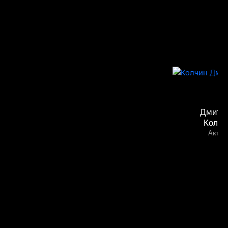
Дмитр
Колчи
Актёр