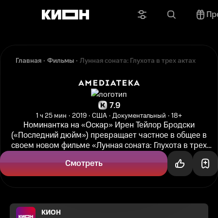
Пр
Главная
Фильмы
Лунная соната: Глухота в трех актах
7.9
1 ч 25 мин
2019
США
Документальный
18+
Номинантка на «Оскар» Ирен Тейлор Бродски
(«Последний дюйм») превращает частное в общее в
своем новом фильме «Лунная соната: Глухота в трех
актах». Глухота окружала режиссера...
Смотреть
КИОН