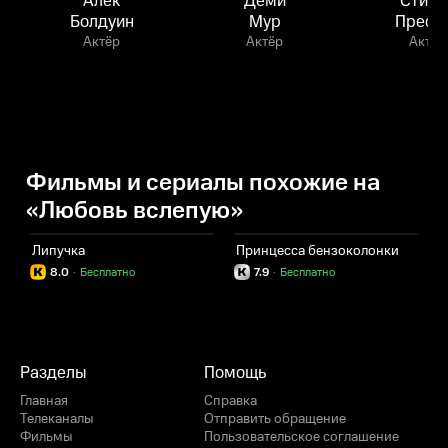
Алек
Деми
Стиве
Болдуин
Мур
Преск
Актёр
Актёр
Актёр
Фильмы и сериалы похожие на
«Любовь вслепую»
Липучка
Принцесса бензоколонки
8.0
·
Бесплатно
7.9
·
Бесплатно
Разделы
Помощь
Главная
Справка
Телеканалы
Отправить обращение
Фильмы
Пользовательское соглашение