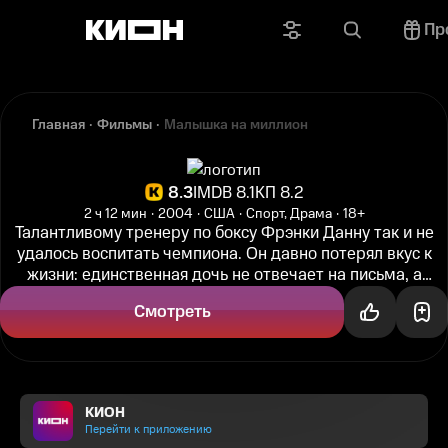
Пр
Главная
Фильмы
Малышка на миллион
8.3
IMDB 8.1
КП 8.2
2 ч 12 мин
2004
США
Спорт, Драма
18+
Талантливому тренеру по боксу Фрэнки Данну так и не
удалось воспитать чемпиона. Он давно потерял вкус к
жизни: единственная дочь не отвечает на письма, а
лучший боец уходит к...
Смотреть
КИОН
Перейти к приложению