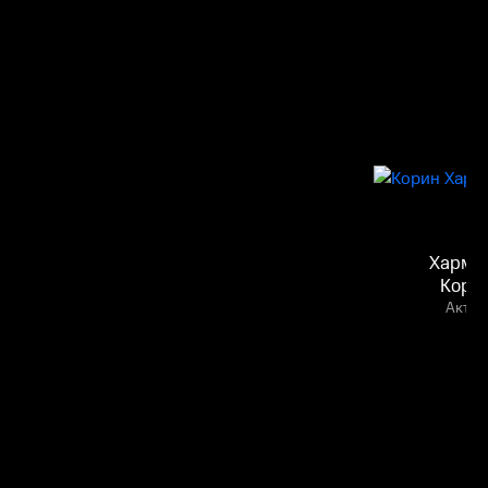
Хармо
Кори
Актёр