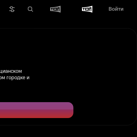
Войти
ецианском
ом городке и