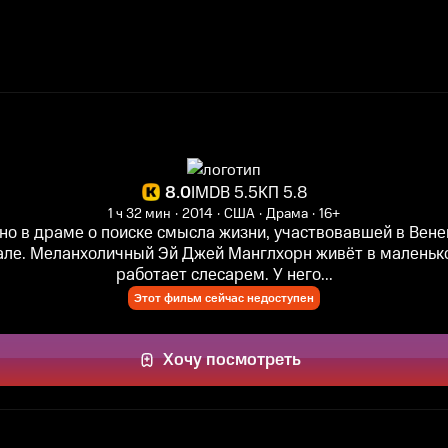
8.0
IMDB 5.5
КП 5.8
1 ч 32 мин
2014
США
Драма
16+
но в драме о поиске смысла жизни, участвовавшей в Вен
ле. Меланхоличный Эй Джей Манглхорн живёт в маленьк
работает слесарем. У него...
Этот фильм сейчас недоступен
Хочу посмотреть