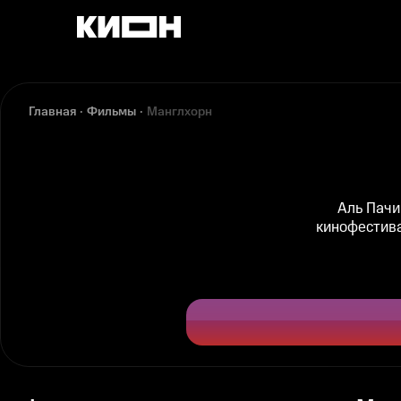
Главная
Фильмы
Манглхорн
Аль Пачи
кинофестива