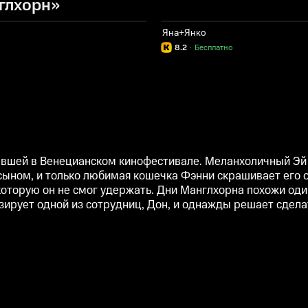
глхорн»
Яна+Янко
8.2
·
Бесплатно
вавшей в Венецианском кинофестивале. Меланхоличный Эй
сыном, и только любимая кошечка Фэнни скрашивает его 
оторую он не смог удержать. Дни Манглхорна похожи один
зирует одной из сотрудниц, Дон, и однажды решает сделат