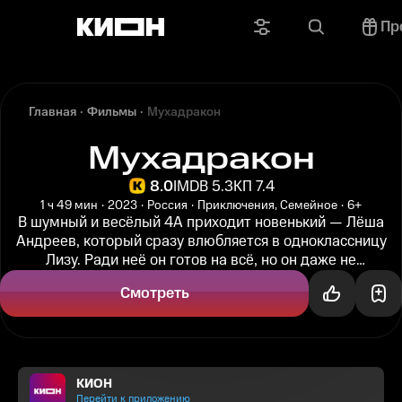
Пр
Главная
Фильмы
Мухадракон
Мухадракон
8.0
IMDB 5.3
КП 7.4
1 ч 49 мин
2023
Россия
Приключения, Семейное
6+
В шумный и весёлый 4А приходит новенький — Лёша
Андреев, который сразу влюбляется в одноклассницу
Лизу. Ради неё он готов на всё, но он даже не
представляет, какие приключения...
Смотреть
КИОН
Перейти к приложению