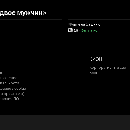
 двое мужчин»
Флаги на башнях
7.9
·
Бесплатно
КИОН
Корпоративный сайт
е
Блог
оглашение
иальности
файлов cookie
 и приставки)
ования ПО