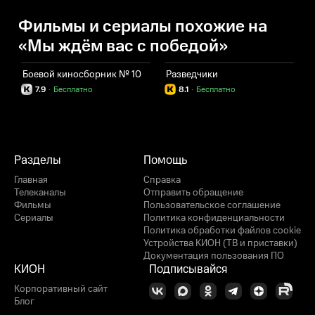
Фильмы и сериалы похожие на
«Мы ждём вас с победой»
Боевой киносборник № 10
Разведчики
С
7.9
·
Бесплатно
8.1
·
Бесплатно
Разделы
Помощь
Главная
Справка
Телеканалы
Отправить обращение
Фильмы
Пользовательское соглашение
Сериалы
Политика конфиденциальности
Политика обработки файлов cookie
Устройства КИОН (ТВ и приставки)
Документация пользования ПО
КИОН
Подписывайся
Корпоративный сайт
Блог