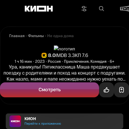
Главная
Фильмы
Не одна дома
8.0
IMDB 3.3
КП 7.6
1 ч 16 мин
2023
Россия
Приключения, Комедия
6+
Ура, каникулы! Пятиклассница Маша предвкушает
поездку с родителями и поход на концерт с подругами.
Как назло, маме и папе неожиданно нужно уехать по
делам. Они оставляют дочь...
Смотреть
КИОН
Перейти к приложению