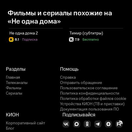
Фильмы и сериалы похожие на
«Не одна дома»
Не одна дома 2
Тимир (субтитры)
К
8.1
·
Подписка
7.9
·
Бесплатно
Разделы
Помощь
Главная
Справка
Телеканалы
Отправить обращение
Фильмы
Пользовательское соглашение
Сериалы
Политика конфиденциальности
Политика обработки файлов cookie
Устройства КИОН (ТВ и приставки)
Документация пользования ПО
КИОН
Подписывайся
Корпоративный сайт
Блог