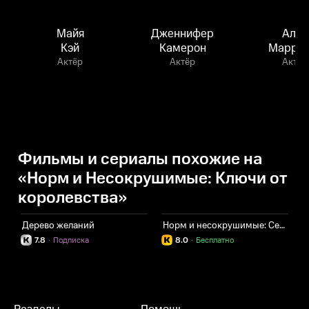
Майя
Дженнифер
Алан
Кэй
Камерон
Маррио
Актёр
Актёр
Актёр
Фильмы и сериалы похожие на
«Норм и Несокрушимые: Ключи от
королевства»
Дерево желаний
Норм и несокрушимые: Семейные каникулы
7.8
·
Подписка
8.0
·
Бесплатно