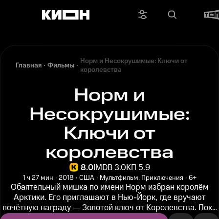
Норм и Несокрушимые: Ключи от
Главная
Фильмы
королевства
Норм и
Несокрушимые:
Ключи от
королевства
8.0
IMDB 3.0
КП 5.9
1 ч 27 мин
2018
США
Мультфильм, Приключения
6+
Обаятельный мишка по имени Норм избран королём
Арктики. Его приглашают в Нью-Йорк, где вручают
почётную награду — Золотой ключ от Королевства. Пока
герой купается в лучах...