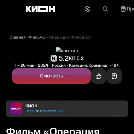
Пр
Главная
Фильмы
Операция «Холодно»
5.2
КП 5.2
1 ч 26 мин
2024
Россия
Комедия, Криминал
18+
Смотреть
КИОН
Перейти к приложению
Фильм «Операция