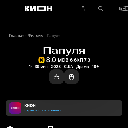
Главная
Фильмы
Папуля
Папуля
8.0
IMDB 6.6
КП 7.3
1 ч 39 мин
2023
США
Драма
18+
КИОН
Перейти к приложению