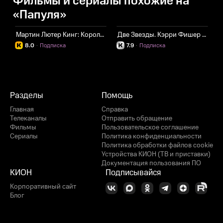
Фильмы и сериалы похожие на
«Папуля»
Мартин Лютер Кинг: Король без королевства
Две Звезды. Кэрри Фишер и Дебби Рейнольдс
Ч
8.0
·
Подписка
7.9
·
Подписка
Разделы
Помощь
Главная
Справка
Телеканалы
Отправить обращение
Фильмы
Пользовательское соглашение
Сериалы
Политика конфиденциальности
Политика обработки файлов cookie
Устройства КИОН (ТВ и приставки)
Документация пользования ПО
КИОН
Подписывайся
Корпоративный сайт
Блог