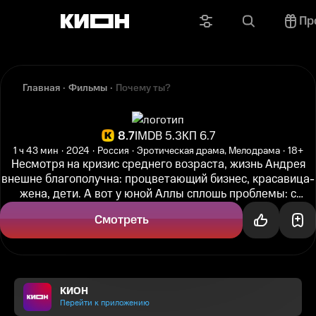
Пр
Главная
Фильмы
Почему ты?
8.7
IMDB 5.3
КП 6.7
1 ч 43 мин
2024
Россия
Эротическая драма, Мелодрама
18+
Несмотря на кризис среднего возраста, жизнь Андрея
внешне благополучна: процветающий бизнес, красавица-
жена, дети. А вот у юной Аллы сплошь проблемы: с
парнем рассталась, из...
Смотреть
КИОН
Перейти к приложению