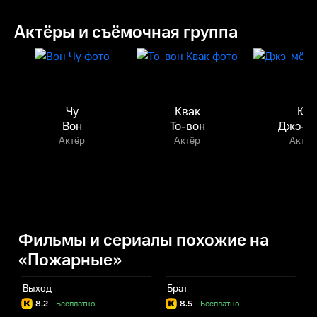
Актёры и съёмочная группа
Чу
Квак
Ю
Вон
То-вон
Джэ-м
Актёр
Актёр
Актёр
Фильмы и сериалы похожие на
«Пожарные»
Выход
Брат
Т
8.2
·
Бесплатно
8.5
·
Бесплатно