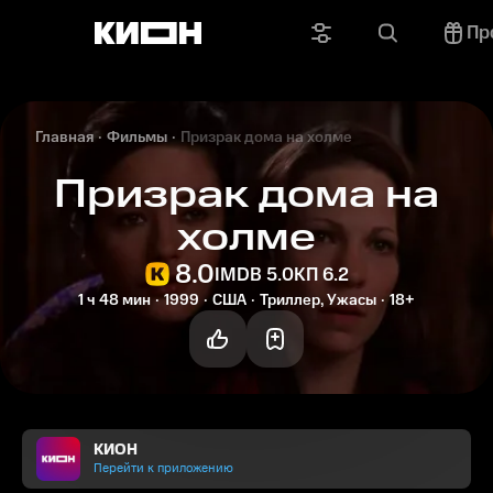
Пр
Главная
Фильмы
Призрак дома на холме
Призрак дома на
холме
8.0
IMDB 5.0
КП 6.2
1 ч 48 мин
1999
США
Триллер, Ужасы
18+
КИОН
Перейти к приложению