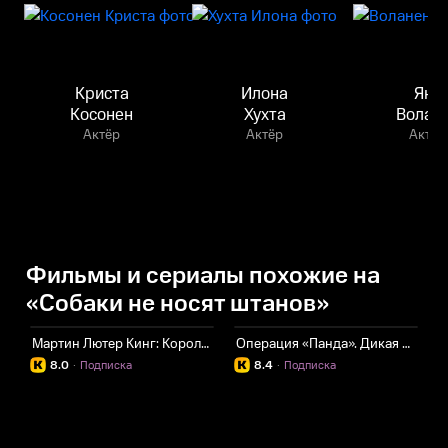
Криста
Илона
Яни
Косонен
Хухта
Волан
Актёр
Актёр
Актёр
Фильмы и сериалы похожие на
«Собаки не носят штанов»
Мартин Лютер Кинг: Король без королевства
Операция «Панда». Дикая миссия
М
8.0
·
Подписка
8.4
·
Подписка