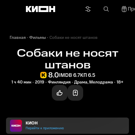
Пр
Главная
Фильмы
Собаки не носят штанов
Собаки не носят
штанов
8.0
IMDB 6.7
КП 6.5
1 ч 40 мин
2019
Финляндия
Драма, Мелодрама
18+
КИОН
Перейти к приложению