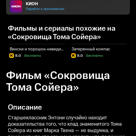
КИОН
Перейти к приложению
Фильмы и сериалы похожие на
«Сокровища Тома Сойера»
Вински и порошок-невидимка
Затерянный компас
Д
8.0
·
Бесплатно
8.0
·
Бесплатно
Фильм «Сокровища
Тома Сойера»
Описание
Старшеклассник Энтони случайно находит
доказательства того, что клад знаменитого Тома
Сойера из книг Марка Твена — не выдумка, и