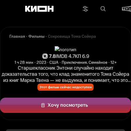
Главная
Фильмы
Сокровища Тома Сойера
7.8
IMDB 4.7
КП 6.9
1 ч 28 мин
2023
США
Приключения, Семейное
12+
Старшеклассник Энтони случайно находит
доказательства того, что клад знаменитого Тома Сойера
из книг Марка Твена — не выдумка, и понимает, что это
его шанс сделать что-то...
Этот фильм сейчас недоступен
Хочу посмотреть