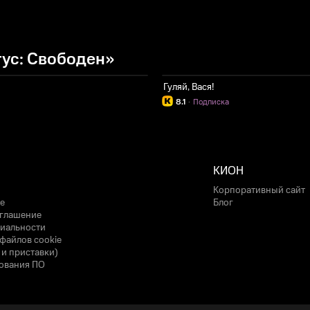
ус: Свободен»
Гуляй, Вася!
8.1
·
Подписка
КИОН
Корпоративный сайт
е
Блог
оглашение
иальности
файлов cookie
 и приставки)
ования ПО