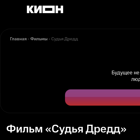
Главная
Фильмы
Судья Дредд
Будущее не
люд
Фильм «Судья Дредд»