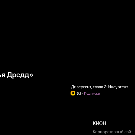
ья Дредд»
Дивергент, глава 2: Инсургент
8.1
·
Подписка
КИОН
Корпоративный сайт