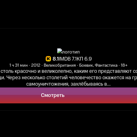
8.1
IMDB 7.1
КП 6.9
1 ч 31 мин
2012
Великобритания
Боевик, Фантастика
18+
 столь красочно и великолепно, каким его представляют 
и. Через несколько столетий человечество окажется на г
самоуничтожения, захлёбываясь в...
Смотреть