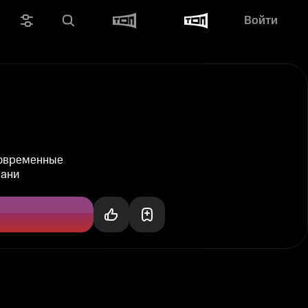
Войти
современные
рани