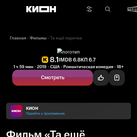
Главная
Фильмы
Та ещё парочка
8.1
IMDB 6.8
КП 6.7
1 ч 59 мин
2019
США
Романтическая комедия
18+
Смотреть
КИОН
Перейти к приложению
Фильм «Та ещё