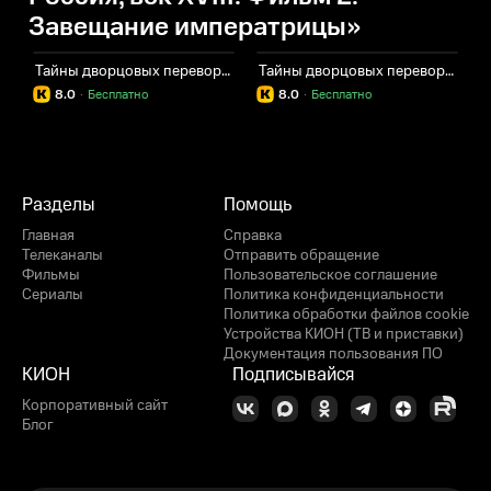
Завещание императрицы»
Тайны дворцовых переворотов. Россия, век ХVIII. Фильм 4. Падение Голиафа
Тайны дворцовых переворотов. Россия, век ХVIII. Фильм 6. Смерть юного императора
8.0
·
Бесплатно
8.0
·
Бесплатно
Разделы
Помощь
Главная
Справка
Телеканалы
Отправить обращение
Фильмы
Пользовательское соглашение
Сериалы
Политика конфиденциальности
Политика обработки файлов cookie
Устройства КИОН (ТВ и приставки)
Документация пользования ПО
КИОН
Подписывайся
Корпоративный сайт
Блог