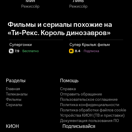
Мин
Линь
Режиссёр
Режиссёр
Фильмы и сериалы похожие на
«Ти-Рекс. Король динозавров»
Супергонки
Супер Крылья: фильм
Р
7.9
·
Бесплатно
8.4
·
Подписка
Разделы
Помощь
Главная
Справка
Телеканалы
Отправить обращение
Фильмы
Пользовательское соглашение
Сериалы
Политика конфиденциальности
Политика обработки файлов cookie
Устройства КИОН (ТВ и приставки)
Документация пользования ПО
КИОН
Подписывайся