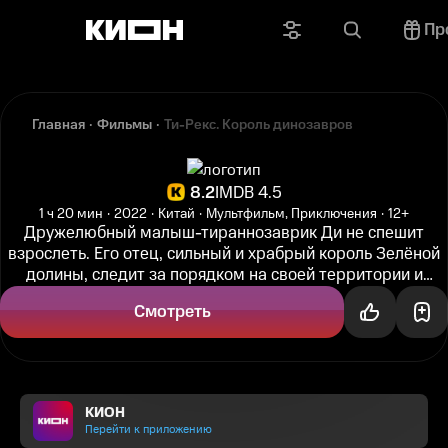
Пр
Главная
Фильмы
Ти-Рекс. Король динозавров
8.2
IMDB 4.5
1 ч 20 мин
2022
Китай
Мультфильм, Приключения
12+
Дружелюбный малыш-тираннозаврик Ди не спешит
взрослеть. Его отец, сильный и храбрый король Зелёной
долины, следит за порядком на своей территории и
мечтает воспитать сына...
Смотреть
КИОН
Перейти к приложению