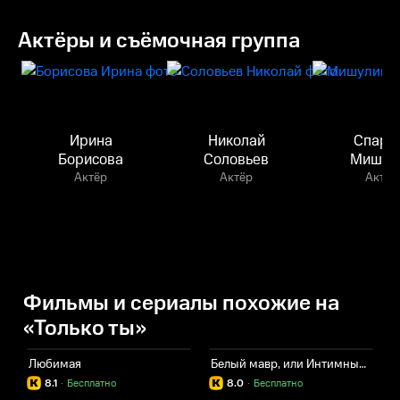
Актёры и съёмочная группа
Ирина
Николай
Спарт
Борисова
Соловьев
Мишул
Актёр
Актёр
Актёр
Фильмы и сериалы похожие на
«Только ты»
Любимая
Белый мавр, или Интимные истории о моих соседях
У
8.1
·
Бесплатно
8.0
·
Бесплатно