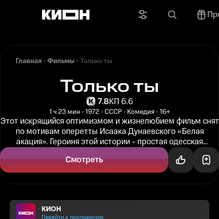
Пр
Главная
Фильмы
Только ты
Только ты
7.8
КП 6.6
1 ч 23 мин
1972
СССР
Комедия
16+
Этот искрящийся оптимизмом и жизнелюбием фильм снят
по мотивам оперетты Исаака Дунаевского «Белая
акация». Героиня этой истории - простая одесская
девчонка Тоня Чумакова...
Смотреть
КИОН
Перейти к приложению