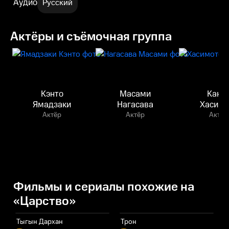
Аудио
Русский
Актёры и съёмочная группа
Кэнто
Масами
Канн
Ямадзаки
Нагасава
Хасимо
Актёр
Актёр
Актёр
Фильмы и сериалы похожие на
«Царство»
Тыгын Дархан
Трон
П