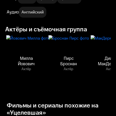
Аудио
Английский
Актёры и съёмочная группа
Милла
Пирс
Дила
Йовович
Броснан
МакДерм
Актёр
Актёр
Актёр
Фильмы и сериалы похожие на
«Уцелевшая»