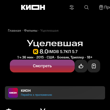
Пр
Главная
Фильмы
Уцелевшая
Уцелевшая
8.0
IMDB 5.7
КП 5.7
1 ч 36 мин
2015
США
Боевик, Триллер
18+
Смотреть
КИОН
Перейти к приложению