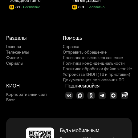
Холодное танго
Тыгын Дархан
Ч
8.1
·
Бесплатно
8.0
·
Бесплатно
Разделы
Помощь
Главная
Справка
Телеканалы
Отправить обращение
Фильмы
Пользовательское соглашение
Сериалы
Политика конфиденциальности
Политика обработки файлов cookie
Устройства КИОН (ТВ и приставки)
Документация пользования ПО
КИОН
Подписывайся
Корпоративный сайт
Блог
Будь мобильным