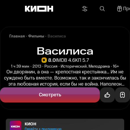
Пр
Главная
Фильмы
Василиса
Василиса
8.0
IMDB 4.6
КП 5.7
1 ч 39 мин
2013
Россия
Исторический, Мелодрама
16+
Он дворянин, а она — крепостная крестьянка… Им не
суждено быть вместе. Возможно, так и закончилась бы
эта любовная история, если бы не война. Наполеон
вторгся в пределы...
Смотреть
КИОН
Перейти к приложению