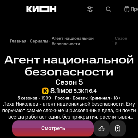
Пр
Агент национальной
Сезон
Главная
Сериалы
безопасности
5
Агент национальной
безопасности
Сезон 5
8.1
IMDB 5.3
КП 6.4
5 сезонов
1999
Россия
Боевик, Криминал
18+
Леха Николаев - агент национальной безопасности. Ему
поручают самые сложные и рискованные дела, он почти
всегда работает один, без прикрытия, рассчитывая
только на собственные...
Смотреть