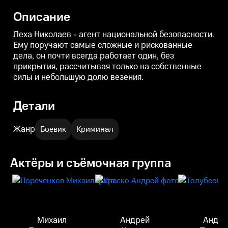
на собственные силы и
на собственные силы и
н
небольшую долю везения.
небольшую долю везения.
Описание
Леха Николаев - агент национальной безопасности.
Ему поручают самые сложные и рискованные
дела, он почти всегда работает один, без
прикрытия, рассчитывая только на собственные
силы и небольшую долю везения.
Детали
Жанр
Боевик
Криминал
Актёры и съёмочная группа
Михаил
Андрей
Андре