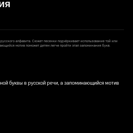
ия
 русского алфавита. Сюжет песенки подчёркивает использование той или
3
нающийся мотив поможет детям легче пройти этап запоминания букв.
и
1
иной буквы в русской речи, а запоминающийся мотив