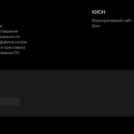
КИОН
Корпоративный сайт
е
Блог
оглашение
иальности
файлов cookie
 и приставки)
ования ПО