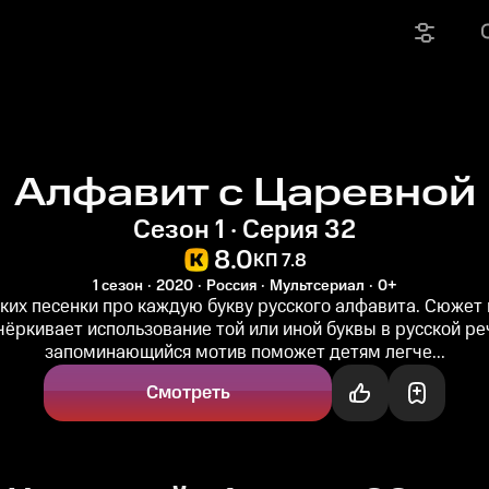
Алфавит с Царевной
Сезон 1 · Серия 32
8.0
КП 7.8
1 сезон
2020
Россия
Мультсериал
0+
ких песенки про каждую букву русского алфавита. Сюжет
чёркивает использование той или иной буквы в русской реч
запоминающийся мотив поможет детям легче...
Смотреть