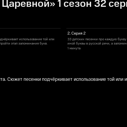
Царевной» 1 сезон 32 сер
2. Серия 2
одчёркивает использование той или
33 детских песенки про каждую букву
пройти этап запоминания букв.
иной буквы в русской речи, а запоми
1 минута
ита. Сюжет песенки подчёркивает использование той или 