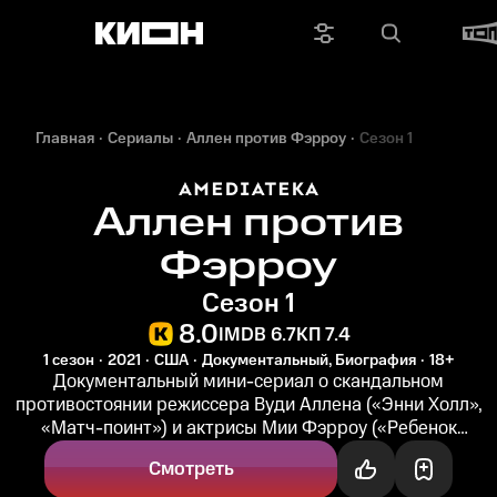
Главная
Сериалы
Аллен против Фэрроу
Сезон 1
Аллен против
Фэрроу
Сезон 1
8.0
IMDB 6.7
КП 7.4
1 сезон
2021
США
Документальный, Биография
18+
Документальный мини-сериал о скандальном
противостоянии режиссера Вуди Аллена («Энни Холл»,
«Матч-поинт») и актрисы Мии Фэрроу («Ребенок
Розмари»). Проект с говорящим...
Смотреть