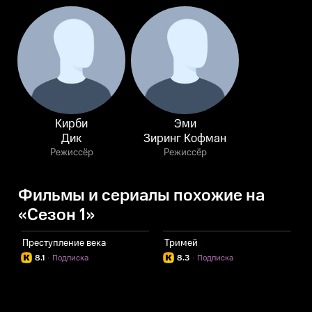
Кирби
Эми
Дик
Зиринг Кофман
Режиссёр
Режиссёр
Фильмы и сериалы похожие на
«Сезон 1»
Преступление века
Тримей
К
8.1
·
Подписка
8.3
·
Подписка