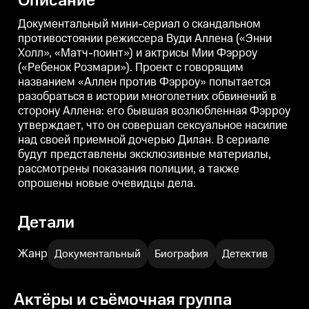
Описание
многолетних обвинений в
многолетних обвинений в
сторону Аллена: его бывшая
сторону Аллена: его бывшая
с
Документальный мини-сериал о скандальном
возлюбленная Фэрроу
возлюбленная Фэрроу
противостоянии режиссера Вуди Аллена («Энни
утверждает, что он совершал
утверждает, что он совершал
у
Холл», «Матч-поинт») и актрисы Мии Фэрроу
сексуальное насилие над своей
сексуальное насилие над своей
с
приемной дочерью Дилан. В
приемной дочерью Дилан. В
(«Ребенок Розмари»). Проект с говорящим
сериале будут представлены
сериале будут представлены
названием «Аллен против Фэрроу» попытается
эксклюзивные материалы,
эксклюзивные материалы,
рассмотрены показания
рассмотрены показания
разобраться в истории многолетних обвинений в
полиции, а также опрошены
полиции, а также опрошены
п
сторону Аллена: его бывшая возлюбленная Фэрроу
новые очевидцы дела.
новые очевидцы дела.
н
утверждает, что он совершал сексуальное насилие
над своей приемной дочерью Дилан. В сериале
будут представлены эксклюзивные материалы,
рассмотрены показания полиции, а также
опрошены новые очевидцы дела.
Детали
Жанр
Документальный
Биография
Детектив
Актёры и съёмочная группа