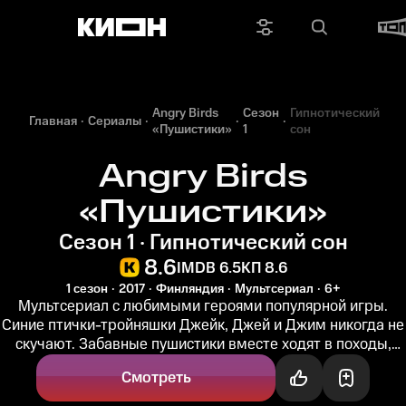
Angry Birds
Сезон
Гипнотический
Главная
Сериалы
«Пушистики»
1
сон
Angry Birds
«Пушистики»
Сезон 1 · Гипнотический сон
8.6
IMDB 6.5
КП 8.6
1 сезон
2017
Финляндия
Мультсериал
6+
Мультсериал с любимыми героями популярной игры.
Синие птички-тройняшки Джейк, Джей и Джим никогда не
скучают. Забавные пушистики вместе ходят в походы,
устраивают пикники...
Смотреть