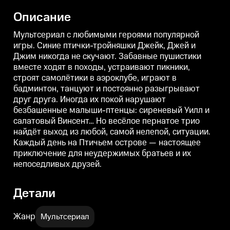
походы, устраивают пикники,
походы, устраивают пикники,
п
строят самолётики в аэроклубе,
строят самолётики в аэроклубе,
с
Описание
играют в бадминтон, танцуют и
играют в бадминтон, танцуют и
и
постоянно разыгрывают друг
постоянно разыгрывают друг
друга. Иногда их покой
друга. Иногда их покой
д
Мультсериал с любимыми героями популярной
нарушают безбашенные
нарушают безбашенные
игры. Синие птички-тройняшки Джейк, Джей и
малыши-птенцы: сиреневый
малыши-птенцы: сиреневый
Джим никогда не скучают. Забавные пушистики
Уилл и салатовый Винсент… Но
Уилл и салатовый Винсент… Но
У
весёлое пернатое трио найдёт
весёлое пернатое трио найдёт
в
вместе ходят в походы, устраивают пикники,
выход из любой, самой нелепой,
выход из любой, самой нелепой,
в
строят самолётики в аэроклубе, играют в
ситуации. Каждый день на
ситуации. Каждый день на
Птичьем острове — настоящее
Птичьем острове — настоящее
бадминтон, танцуют и постоянно разыгрывают
приключение для неудержимых
приключение для неудержимых
друг друга. Иногда их покой нарушают
братьев и их непоседливых
братьев и их непоседливых
б
безбашенные малыши-птенцы: сиреневый Уилл и
друзей.
друзей.
д
салатовый Винсент… Но весёлое пернатое трио
найдёт выход из любой, самой нелепой, ситуации.
Каждый день на Птичьем острове — настоящее
приключение для неудержимых братьев и их
непоседливых друзей.
Детали
Жанр
Мультсериал