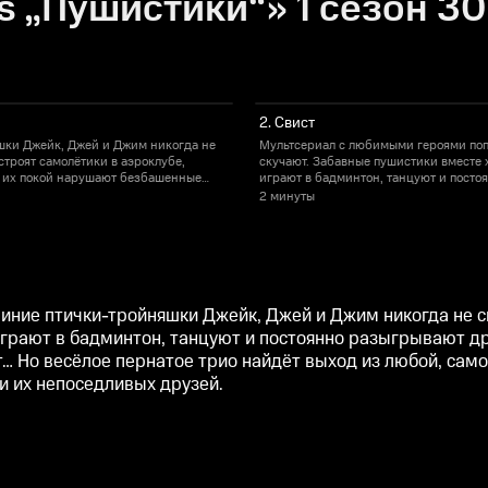
s „Пушистики“» 1 сезон 30
2. Свист
шки Джейк, Джей и Джим никогда не
Мультсериал с любимыми героями поп
строят самолётики в аэроклубе,
скучают. Забавные пушистики вместе х
а их покой нарушают безбашенные
играют в бадминтон, танцуют и посто
е трио найдёт выход из любой, самой
малыши-птенцы: сиреневый Уилл и сал
2 минуты
ение для неудержимых братьев и их
нелепой, ситуации. Каждый день на П
непоседливых друзей.
иние птички-тройняшки Джейк, Джей и Джим никогда не ск
 играют в бадминтон, танцуют и постоянно разыгрывают д
 Но весёлое пернатое трио найдёт выход из любой, само
 их непоседливых друзей.