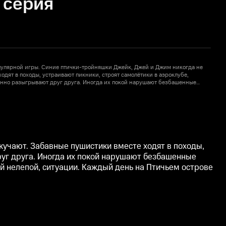
 серия
улярной игры. Синие птички-тройняшки Джейк, Джей и Джим никогда не
одят в походы, устраивают пикники, строят самолётики в аэроклубе,
с
янно разыгрывают друг друга. Иногда их покой нарушают безбашенные
и
атовый Винсент… Но весёлое пернатое трио найдёт выход из любой, самой
м
тичьем острове — настоящее приключение для неудержимых братьев и их
н
учают. Забавные пушистики вместе ходят в походы,
руг друга. Иногда их покой нарушают безбашенные
й нелепой, ситуации. Каждый день на Птичьем острове