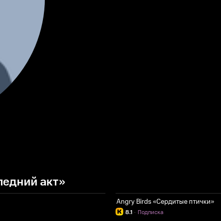
ледний акт»
Angry Birds «Сердитые птички»
8.1
·
Подписка