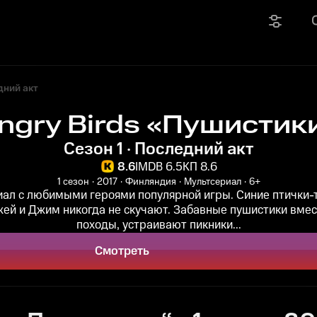
дний акт
ngry Birds «Пушистик
Сезон 1 · Последний акт
8.6
IMDB 6.5
КП 8.6
1 сезон
2017
Финляндия
Мультсериал
6+
ал с любимыми героями популярной игры. Синие птички
ей и Джим никогда не скучают. Забавные пушистики вмес
походы, устраивают пикники...
Смотреть