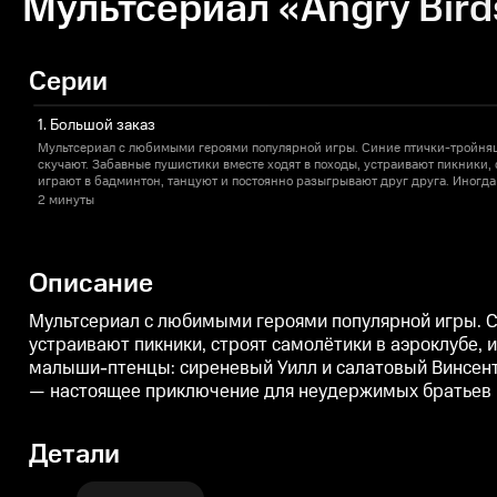
Мультсериал «Angry Bird
Серии
1. Большой заказ
Мультсериал с любимыми героями популярной игры. Синие птички-тройня
скучают. Забавные пушистики вместе ходят в походы, устраивают пикники, 
играют в бадминтон, танцуют и постоянно разыгрывают друг друга. Иногд
малыши-птенцы: сиреневый Уилл и салатовый Винсент… Но весёлое пернато
2 минуты
нелепой, ситуации. Каждый день на Птичьем острове — настоящее приключ
непоседливых друзей.
Описание
Мультсериал с любимыми героями популярной игры. С
устраивают пикники, строят самолётики в аэроклубе,
малыши-птенцы: сиреневый Уилл и салатовый Винсент…
— настоящее приключение для неудержимых братьев и
Детали