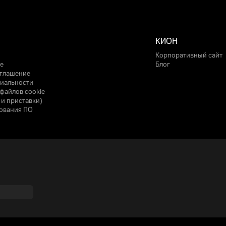
КИОН
Корпоративный сайт
е
Блог
оглашение
иальности
файлов cookie
 и приставки)
ования ПО