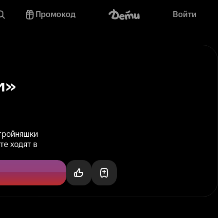
Промокод
Войти
и»
-тройняшки
те ходят в