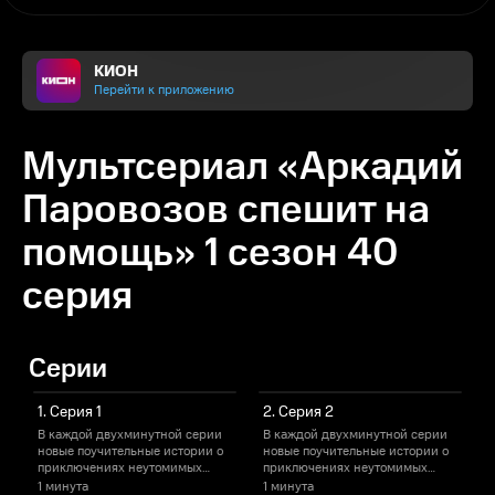
КИОН
Перейти к приложению
Мультсериал «Аркадий
Паровозов спешит на
помощь» 1 сезон 40
серия
Серии
1. Серия 1
2. Серия 2
В каждой двухминутной серии
В каждой двухминутной серии
новые поучительные истории о
новые поучительные истории о
н
приключениях неутомимых
приключениях неутомимых
проказников, Маши и Саши.
проказников, Маши и Саши.
1 минута
1 минута
1