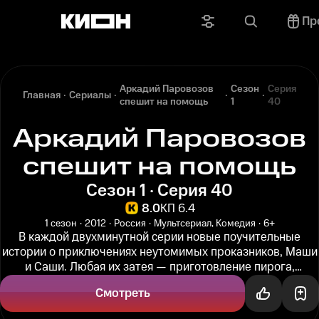
Пр
Аркадий Паровозов
Сезон
Серия
Главная
Сериалы
спешит на помощь
1
40
Аркадий Паровозов
спешит на помощь
Сезон 1 · Серия 40
8.0
КП 6.4
1 сезон
2012
Россия
Мультсериал, Комедия
6+
В каждой двухминутной серии новые поучительные
истории о приключениях неутомимых проказников, Маши
и Саши. Любая их затея — приготовление пирога,
постройка звездолёта или...
Смотреть