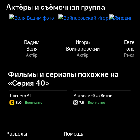
Актёры и съёмочная группа
Вадим
Игорь
Евген
Воля
Войнаровский
Голов
Актёр
Актёр
Режисс
Фильмы и сериалы похожие на
«Серия 40»
Планета Ai
Автосемейка Вилзи
8.0
·
Бесплатно
7.8
·
Бесплатно
Разделы
Помощь