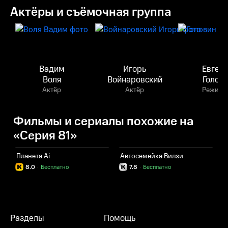
Актёры и съёмочная группа
Вадим
Игорь
Евген
Воля
Войнаровский
Голов
Актёр
Актёр
Режисс
Фильмы и сериалы похожие на
«Серия 81»
Планета Ai
Автосемейка Вилзи
8.0
·
Бесплатно
7.8
·
Бесплатно
Разделы
Помощь