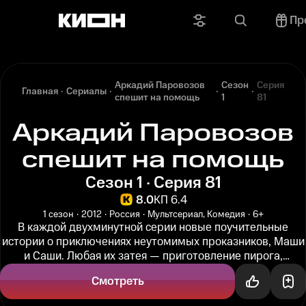
Пр
Аркадий Паровозов
Сезон
Серия
Главная
Сериалы
спешит на помощь
1
81
Аркадий Паровозов
спешит на помощь
Сезон 1 · Серия 81
8.0
КП 6.4
1 сезон
2012
Россия
Мультсериал, Комедия
6+
В каждой двухминутной серии новые поучительные
истории о приключениях неутомимых проказников, Маши
и Саши. Любая их затея — приготовление пирога,
постройка звездолёта или...
Смотреть