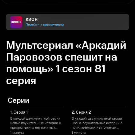
КИОН
Перейти к приложению
Мультсериал «Аркадий
Паровозов спешит на
помощь» 1 сезон 81
серия
Серии
1. Серия 1
2. Серия 2
В каждой двухминутной серии
В каждой двухминутной серии
новые поучительные истории о
новые поучительные истории о
н
приключениях неутомимых
приключениях неутомимых
проказников, Маши и Саши.
проказников, Маши и Саши.
1 минута
1 минута
1