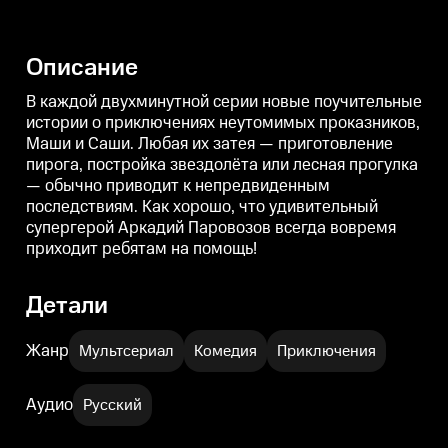
Любая их затея —
Любая их затея —
приготовление пирога,
приготовление пирога,
п
постройка звездолёта или
постройка звездолёта или
п
лесная прогулка — обычно
лесная прогулка — обычно
л
Описание
приводит к непредвиденным
приводит к непредвиденным
последствиям. Как хорошо, что
последствиям. Как хорошо, что
п
удивительный супергерой
удивительный супергерой
В каждой двухминутной серии новые поучительные
Аркадий Паровозов всегда
Аркадий Паровозов всегда
истории о приключениях неутомимых проказников,
вовремя приходит ребятам на
вовремя приходит ребятам на
Маши и Саши. Любая их затея — приготовление
помощь!
помощь!
пирога, постройка звездолёта или лесная прогулка
— обычно приводит к непредвиденным
последствиям. Как хорошо, что удивительный
супергерой Аркадий Паровозов всегда вовремя
приходит ребятам на помощь!
Детали
Жанр
Мультсериал
Комедия
Приключения
Аудио
Русский