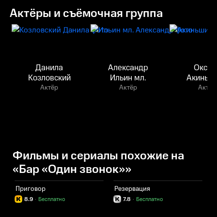
Актёры и съёмочная группа
Данила
Александр
Оксан
Козловский
Ильин мл.
Акиньш
Актёр
Актёр
Актёр
Фильмы и сериалы похожие на
«Бар «Один звонок»»
Приговор
Резервация
8.9
·
Бесплатно
7.8
·
Бесплатно