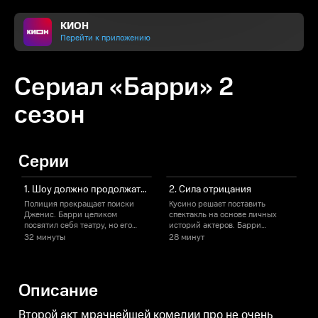
КИОН
Перейти к приложению
Сериал «Барри» 2
сезон
Серии
1. Шоу должно продолжаться?
2. Сила отрицания
Полиция прекращает поиски
Кусино решает поставить
Н
Дженис. Барри целиком
спектакль на основе личных
Б
посвятил себя театру, но его
историй актеров. Барри
находит заказчик, от которого
пытается выполнить заказ.
в
32 минуты
28 минут
невозможно отказаться. Тем
Полиция допрашивает Фьюкса.
у
временем Фьюкс дает полиции
с
зацепку, способную вывести на
след Барри.
Описание
Второй акт мрачнейшей комедии про не очень