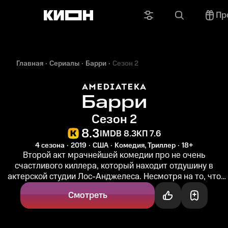
Пр
Главная
Сериалы
Барри
Сезон 2
Барри
Сезон 2
8.3
IMDB 8.3
КП 7.6
4 сезона
2019
США
Комедия, Триллер
18+
Второй акт мрачнейшей комедии про не очень
счастливого киллера, который находит отдушину в
актерской студии Лос-Анджелеса. Несмотря на то, что
Барри Беркман сильно изменился с...
Смотреть