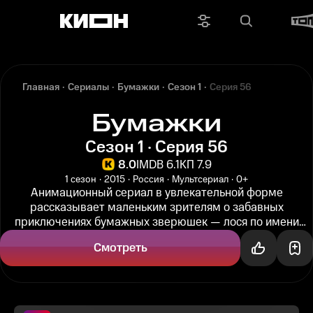
Главная
Сериалы
Бумажки
Сезон 1
Серия 56
Бумажки
Сезон 1 · Серия 56
8.0
IMDB 6.1
КП 7.9
1 сезон
2015
Россия
Мультсериал
0+
Анимационный сериал в увлекательной форме
рассказывает маленьким зрителям о забавных
приключениях бумажных зверюшек — лося по имени
Аристотель и дятла по имени Тюк-тюк — в...
Смотреть