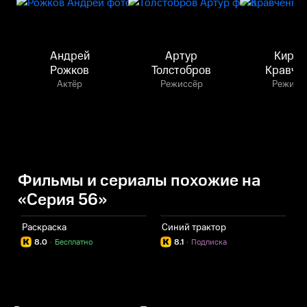
Андрей
Артур
Кирил
Рожков
Толстобров
Кравче
Актёр
Режиссёр
Режисс
Фильмы и сериалы похожие на
«Серия 56»
Раскраска
Синий трактор
8.0
·
Бесплатно
8.1
·
Подписка