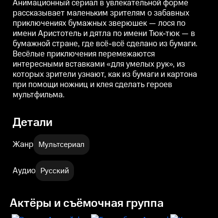
Анимационный сериал в увлекательной форме
вставками «для умелых рук», из
вставками «для умелых рук», из
в
рассказывает маленьким зрителям о забавных
которых зрители узнают, как из
которых зрители узнают, как из
к
приключениях бумажных зверюшек — лося по
бумаги и картона при помощи
бумаги и картона при помощи
ножниц и клея сделать героев
ножниц и клея сделать героев
н
имени Аристотель и дятла по имени Тюк-тюк — в
мультфильма.
мультфильма.
бумажной стране, где всё-всё сделано из бумаги.
Весёлые приключения перемежаются
интересными вставками «для умелых рук», из
которых зрители узнают, как из бумаги и картона
при помощи ножниц и клея сделать героев
мультфильма.
Детали
Жанр
Мультсериал
Аудио
Русский
Актёры и съёмочная группа