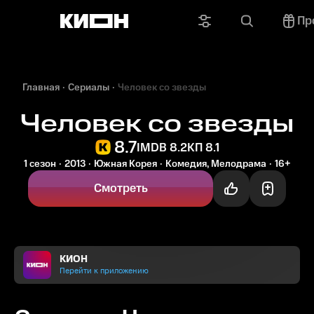
Пр
Главная
Сериалы
Человек со звезды
Человек со звезды
8.7
IMDB 8.2
КП 8.1
1 сезон
2013
Южная Корея
Комедия, Мелодрама
16+
Смотреть
КИОН
Перейти к приложению