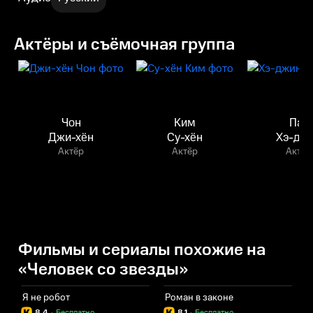
Актёры и съёмочная группа
Чон
Ким
Пак
Джи-хён
Су-хён
Хэ-дж
Актёр
Актёр
Актёр
Фильмы и сериалы похожие на
«Человек со звезды»
Я не робот
Роман в законе
Д
8.4
·
Бесплатно
8.1
·
Бесплатно