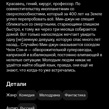
влипающей в нелепые ситуации.
влипающей в нелепые ситуации.
Красавец, гений, хирург, профессор. По
Молодым людям никак не
Молодым людям никак не
совместительству инопланетянин со
удаётся найти общий язык,
удаётся найти общий язык,
у
сверхспособностями, который за 400 лет на Земле
правда, они ещё не знают, что
правда, они ещё не знают, что
п
когда-то уже встречались.
когда-то уже встречались.
к
успел перепробовать всё. Мин-джун не спешит
сближаться со смертными, стареющими слишком
быстро, к тому же через три месяца собирается
домой. Вот только напоследок мечтает увидеть
одну (не)земную девушку, которую спас много лет
назад… Случайно Мин-джун оказывается соседом
Чхон Сон-и — обворожительной суперзвезды,
капризной и взбалмошной, постоянно влипающей в
нелепые ситуации. Молодым людям никак не
удаётся найти общий язык, правда, они ещё не
знают, что когда-то уже встречались.
Детали
Жанр
Комедия
Мелодрама
Фантастика
Аудио
Русский