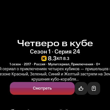
Четверо в кубе
Сезон 1 · Серия 24
8.3
КП 8.3
1 сезон
2017
Россия
Мультсериал, Приключения
0+
 сериал о приключениях четырех кубиков — пришельцев и
езоне Красный, Зеленый, Синий и Желтый застряли на Зе
крушения кубо-корабля...
Смотреть