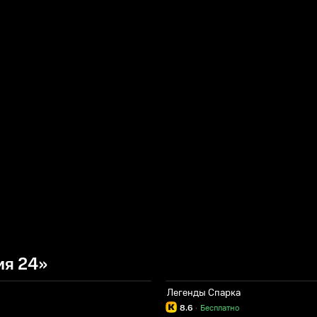
ия 24»
Легенды Спарка
8.6
·
Бесплатно