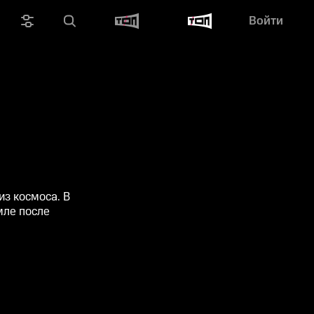
Войти
з космоса. В
мле после