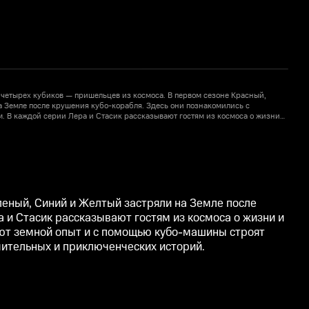
четырех кубиков — пришельцев из космоса. В первом сезоне Красный,
 Земле после крушения кубо-корабля. Здесь они познакомились с
З
. В каждой серии Лера и Стасик рассказывают гостям из космоса о жизни
д
е. Во втором сезоне кубики возвращаются на Кубо-планету. Герои
и
1
кубо-машины строят новые объекты: полицейский участок, кубо-кафе,
и
Кубомэра ждёт много поучительных и приключенческих историй.
г
леный, Синий и Желтый застряли на Земле после
 и Стасик рассказывают гостям из космоса о жизни и
уют земной опыт и с помощью кубо-машины строят
чительных и приключенческих историй.