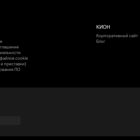
КИОН
Корпоративный сайт
е
Блог
оглашение
иальности
файлов cookie
 и приставки)
ования ПО