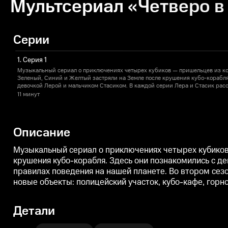
Мультсериал «Четверо в 
Серии
1. Серия 1
Музыкальный сериал о приключениях четырех кубиков — пришельцев из ко
Зеленый, Синий и Желтый застряли на Земле после крушения кубо-корабля
девочкой Лерой и мальчиком Стасиком. В каждой серии Лера и Стасик рас
и правилах поведения на нашей планете. Во втором сезоне кубики возвраща
11 минут
используют земной опыт и с помощью кубо-машины строят новые объекты: 
горнолыжный курорт, аквапарк. Их и Кубомэра ждёт много поучительных и
Описание
Музыкальный сериал о приключениях четырех кубиков
крушения кубо-корабля. Здесь они познакомились с де
правилах поведения на нашей планете. Во втором сез
новые объекты: полицейский участок, кубо-кафе, гор
Детали