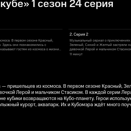
кубе» 1 сезон 24 серия
2. Серия 2
смоса. В первом сезоне Красный,
Музыкальный сериал о приключениях 
. Здесь они познакомились с
Зеленый, Синий и Желтый застряли на
сказывают гостям из космоса о жизни
девочкой Лерой и мальчиком Стасиком
ются на Кубо-планету. Герои
и правилах поведения на нашей планет
11 минут
полицейский участок, кубо-кафе,
используют земной опыт и с помощью 
 приключенческих историй.
горнолыжный курорт, аквапарк. Их и 
 — пришельцев из космоса. В первом сезоне Красный, Зе
вочкой Лерой и мальчиком Стасиком. В каждой серии Лера
оне кубики возвращаются на Кубо-планету. Герои использ
нолыжный курорт, аквапарк. Их и Кубомэра ждёт много поу