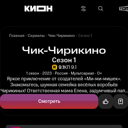
Главная
Сериалы
Чик-Чирикино
Сезон 1
Чик-Чирикино
Сезон 1
9.1
КП 9.1
1 сезон
2023
Россия
Мультсериал
0+
Яркое приключение от создателей «Ми-ми-мишек».
Знакомьтесь, шумная семейка весёлых воробьёв
Чирикиных! Ответственная мама Елена, задумчивый папа
Аркадий, модная дочь Василиса...
Смотреть