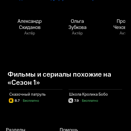
Александр
Ольга
Прохо
Скиданов
Зубкова
Чеховс
Актёр
Актёр
Актёр
Фильмы и сериалы похожие на
«Сезон 1»
Сказочный патруль
Школа Кролика Бобо
У
8.7
·
Бесплатно
7.9
·
Бесплатно
Разделы
Помощь