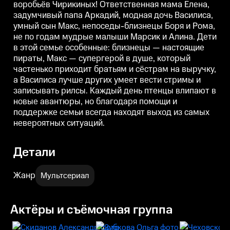
воробьёв Чирикиных! Ответственная мама Елена,
супергерой в душе, который
супергерой в душе, который
с
частенько приходит братьям и
частенько приходит братьям и
ч
задумчивый папа Аркадий, модная дочь Василиса,
сёстрам на выручку, а Василиса
сёстрам на выручку, а Василиса
с
умный сын Макс, непоседы-близнецы Боря и Рома,
лучше других умеет вести
лучше других умеет вести
л
стримы и записывать рилсы.
стримы и записывать рилсы.
с
не по годам мудрые малыши Марсик и Алина. Дети
Каждый день птенцы влипают в
Каждый день птенцы влипают в
в этой семье особенные: близнецы — настоящие
новые авантюры, но благодаря
новые авантюры, но благодаря
н
пираты, Макс — супергерой в душе, который
помощи и поддержке семьи
помощи и поддержке семьи
всегда находят выход из самых
всегда находят выход из самых
в
частенько приходит братьям и сёстрам на выручку,
невероятных ситуаций.
невероятных ситуаций.
а Василиса лучше других умеет вести стримы и
записывать рилсы. Каждый день птенцы влипают в
новые авантюры, но благодаря помощи и
поддержке семьи всегда находят выход из самых
невероятных ситуаций.
Детали
Жанр
Мультсериал
Актёры и съёмочная группа