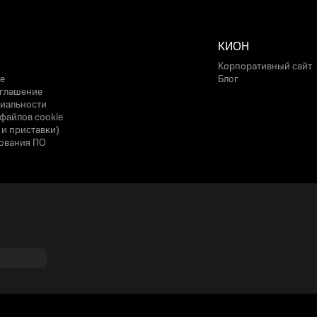
КИОН
Корпоративный сайт
е
Блог
оглашение
иальности
файлов cookie
 и приставки)
ования ПО