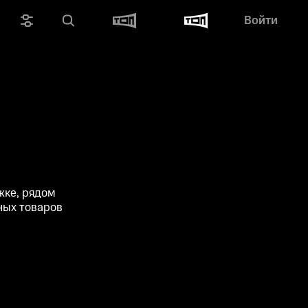
Войти
жке, рядом
ных товаров