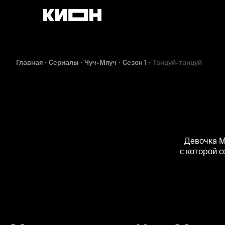
Главная
Сериалы
Чуч-Мяуч
Сезон 1
Танцуй-танцуй
Девочка М
с которой 