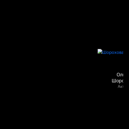
Ольг
Шорохо
Актёр