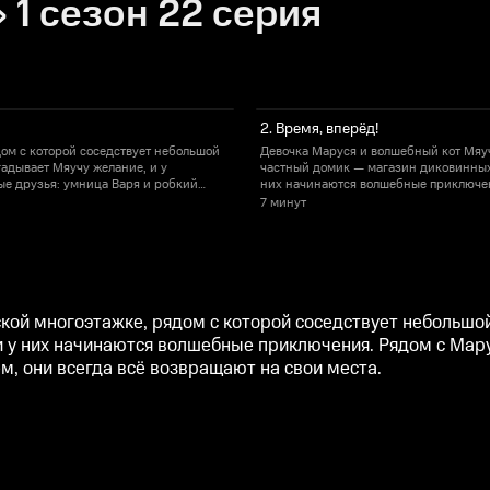
1 сезон 22 серия
2. Время, вперёд!
ом с которой соседствует небольшой
Девочка Маруся и волшебный кот Мяуч
адывает Мяучу желание, и у
частный домик — магазин диковинных
ые друзья: умница Варя и робкий
них начинаются волшебные приключен
звращают на свои места.
Миша. Что бы ни натворила эта троица
7 минут
ской многоэтажке, рядом с которой соседствует небольш
у них начинаются волшебные приключения. Рядом с Марус
м, они всегда всё возвращают на свои места.