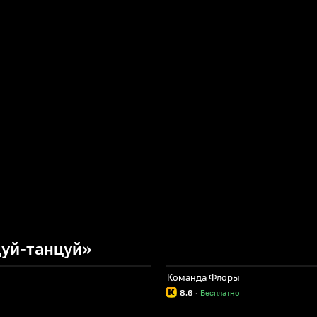
цуй-танцуй»
Команда Флоры
8.6
·
Бесплатно