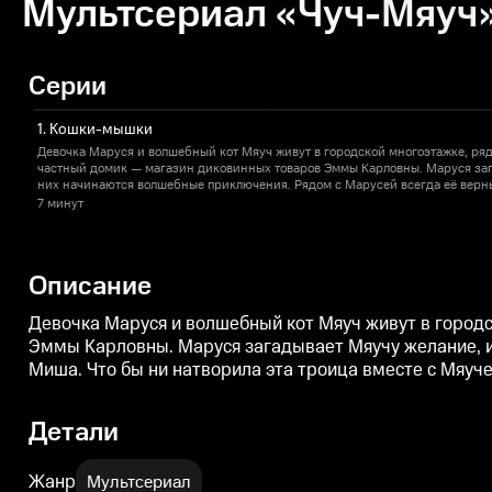
Мультсериал «Чуч-Мяуч» 
Серии
1. Кошки-мышки
Девочка Маруся и волшебный кот Мяуч живут в городской многоэтажке, ряд
частный домик — магазин диковинных товаров Эммы Карловны. Маруся заг
них начинаются волшебные приключения. Рядом с Марусей всегда её верн
Миша. Что бы ни натворила эта троица вместе с Мяучем, они всегда всё во
7 минут
Описание
Девочка Маруся и волшебный кот Мяуч живут в город
Эммы Карловны. Маруся загадывает Мяучу желание, и 
Миша. Что бы ни натворила эта троица вместе с Мяуче
Детали
Жанр
Мультсериал