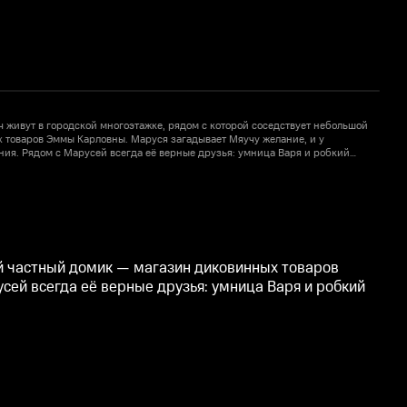
 живут в городской многоэтажке, рядом с которой соседствует небольшой
Д
 товаров Эммы Карловны. Маруся загадывает Мяучу желание, и у
ия. Рядом с Марусей всегда её верные друзья: умница Варя и робкий
 вместе с Мяучем, они всегда всё возвращают на свои места.
М
7
ой частный домик — магазин диковинных товаров
ей всегда её верные друзья: умница Варя и робкий