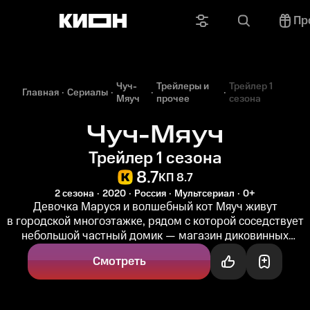
Пр
Чуч-
Трейлеры и
Трейлер 1
Главная
Сериалы
Мяуч
прочее
сезона
Чуч-Мяуч
Трейлер 1 сезона
8.7
КП 8.7
2 сезона
2020
Россия
Мультсериал
0+
Девочка Маруся и волшебный кот Мяуч живут
в городской многоэтажке, рядом с которой соседствует
небольшой частный домик — магазин диковинных
товаров Эммы Карловны. Маруся...
Смотреть