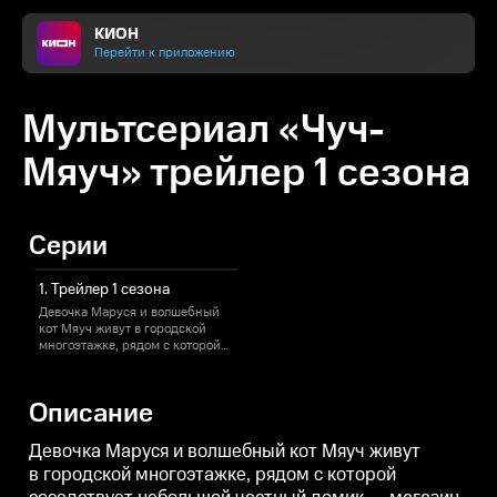
КИОН
Перейти к приложению
Мультсериал «Чуч-
Мяуч» трейлер 1 сезона
Серии
1. Трейлер 1 сезона
Девочка Маруся и волшебный
кот Мяуч живут в городской
многоэтажке, рядом с которой
соседствует небольшой частный
домик — магазин диковинных
товаров Эммы Карловны.
Описание
Маруся загадывает Мяучу
желание, и у них начинаются
волшебные приключения.
Девочка Маруся и волшебный кот Мяуч живут
Рядом с Марусей всегда её
в городской многоэтажке, рядом с которой
верные друзья: умница Варя
и робкий Миша. Что бы