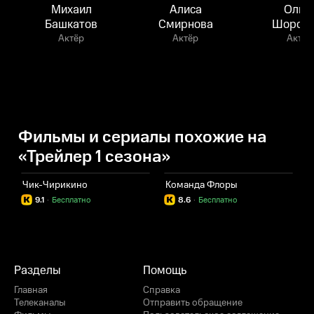
Михаил
Алиса
Ольг
Башкатов
Смирнова
Шорохо
Актёр
Актёр
Актёр
Фильмы и сериалы похожие на
«Трейлер 1 сезона»
Чик-Чирикино
Команда Флоры
Г
9.1
·
Бесплатно
8.6
·
Бесплатно
Разделы
Помощь
Главная
Справка
Телеканалы
Отправить обращение