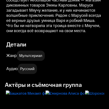
соседствует небольшой частный домик — магазин
ни натворила эта троица вместе
диковинных товаров Эммы Карловны. Маруся
с Мяучем, они всегда всё
загадывает Мяучу желание, и у них начинаются
возвращают на свои места.
волшебные приключения. Рядом с Марусей всегда
её верные друзья: умница Варя и робкий Миша.
Что бы ни натворила эта троица вместе с Мяучем,
они всегда всё возвращают на свои места.
Детали
Жанр
Мультсериал
Аудио
Русский
Актёры и съёмочная группа